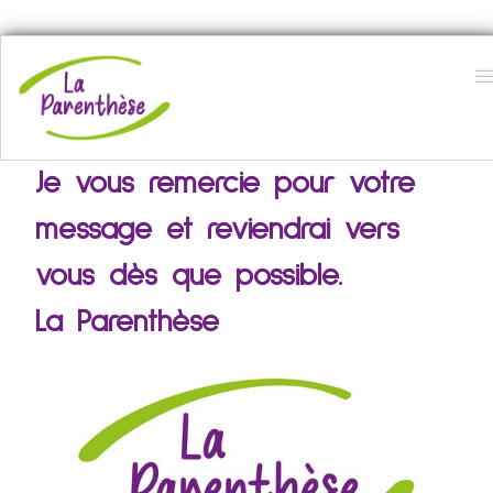
Accueil
Je vous remercie pour votre
Définition
message et reviendrai vers
A propos
vous dès que possible.
Prestations
La Parenthèse
Tarifs
Contact
Français
▼